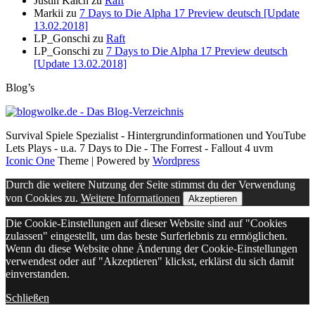
Justin Kalch
zu
Raft
Markii
zu
7 Days to Die Alpha 17 Preview deutsch [Update
13.02.2018]
LP_Gonschi
zu
Raft
LP_Gonschi
zu
7 Days to Die Alpha 17 Preview deutsch
[Update 13.02.2018]
Blog’s
Survival Spiele Spezialist - Hintergrundinformationen und YouTube
Lets Plays - u.a. 7 Days to Die - The Forrest - Fallout 4 uvm
Iconic One
Theme | Powered by
Wordpress
Durch die weitere Nutzung der Seite stimmst du der Verwendung
von Cookies zu.
Weitere Informationen
Akzeptieren
Die Cookie-Einstellungen auf dieser Website sind auf "Cookies
zulassen" eingestellt, um das beste Surferlebnis zu ermöglichen.
Wenn du diese Website ohne Änderung der Cookie-Einstellungen
verwendest oder auf "Akzeptieren" klickst, erklärst du sich damit
einverstanden.
Schließen