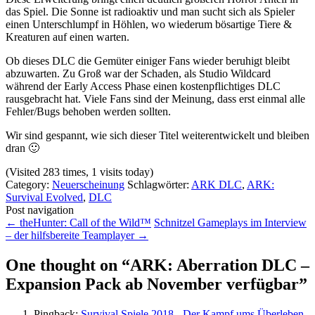
das Spiel. Die Sonne ist radioaktiv und man sucht sich als Spieler
einen Unterschlumpf in Höhlen, wo wiederum bösartige Tiere &
Kreaturen auf einen warten.
Ob dieses DLC die Gemüter einiger Fans wieder beruhigt bleibt
abzuwarten. Zu Groß war der Schaden, als Studio Wildcard
während der Early Access Phase einen kostenpflichtiges DLC
rausgebracht hat. Viele Fans sind der Meinung, dass erst einmal alle
Fehler/Bugs behoben werden sollten.
Wir sind gespannt, wie sich dieser Titel weiterentwickelt und bleiben
dran 🙂
(Visited 283 times, 1 visits today)
Category:
Neuerscheinung
Schlagwörter:
ARK DLC
,
ARK:
Survival Evolved
,
DLC
Post navigation
←
theHunter: Call of the Wild™
Schnitzel Gameplays im Interview
– der hilfsbereite Teamplayer
→
One thought on “
ARK: Aberration DLC –
Expansion Pack ab November verfügbar
”
Pingback:
Survival Spiele 2018 - Der Kampf ums Überleben