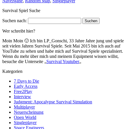
Navezgane
,
Random Map
,
Singleplayer
Survival Spiel Suche
Suchen nach:
Wer schreibt hier?
Moin Moin 🙂 Ich bin LP_Gonschi, 33 Jahre Jahre jung und spiele
seit vielen Jahren Survival Spiele. Seit Mai 2015 bin ich auch auf
YouTube zu sehen und habe mich auf Survival Spiele spezialisiert.
Wenn du mehr über mich und meinem Equipment wissen willst,
besuche die Unterseite „
Survival Youtuber
„
Kategorien
7 Days to Die
Early Access
Free2Play
Interview
Judgment: Apocalypse Survival Simulation
Multiplayer
Neuerscheinung
Open World
Singleplayer
Space Engineers