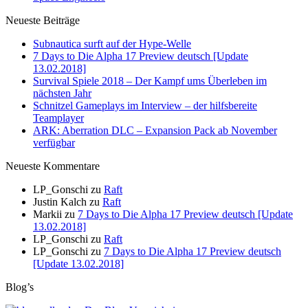
Neueste Beiträge
Subnautica surft auf der Hype-Welle
7 Days to Die Alpha 17 Preview deutsch [Update
13.02.2018]
Survival Spiele 2018 – Der Kampf ums Überleben im
nächsten Jahr
Schnitzel Gameplays im Interview – der hilfsbereite
Teamplayer
ARK: Aberration DLC – Expansion Pack ab November
verfügbar
Neueste Kommentare
LP_Gonschi
zu
Raft
Justin Kalch
zu
Raft
Markii
zu
7 Days to Die Alpha 17 Preview deutsch [Update
13.02.2018]
LP_Gonschi
zu
Raft
LP_Gonschi
zu
7 Days to Die Alpha 17 Preview deutsch
[Update 13.02.2018]
Blog’s